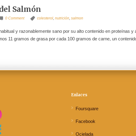
 del Salmón
0 Comment
colesterol
,
nutrición
,
salmon
habitual y razonablemente sano por su alto contenido en proteínas 
os 11 gramos de grasa por cada 100 gramos de carne, un contenido sim
Enlaces
Foursquare
Facebook
Ocielada