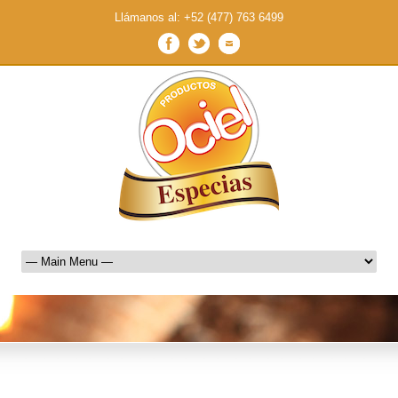
Llámanos al: +52 (477) 763 6499